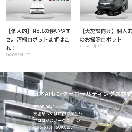
【個人的】No.1の使いやす
【大施設向け】個人的N
さ。清掃ロボットまずはこ
のお掃除ロボット
2026年5月3日
れ！
2026年5月12日
日本AIセンターホールディングス株
〒305-0841
茨城県つくば市御幸が丘34
プロロジスパークつくば3
inno-base TSUKUBA